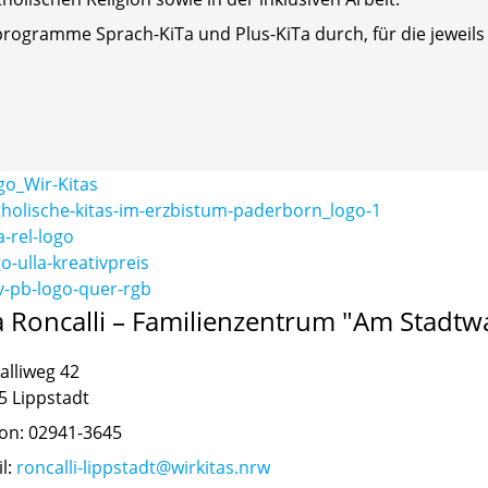
ogramme Sprach-KiTa und Plus-KiTa durch, für die jeweils 
a Roncalli – Familienzentrum "Am Stadtw
alliweg 42
5 Lippstadt
fon: 02941-3645
l:
roncalli-lippstadt@wirkitas.nrw