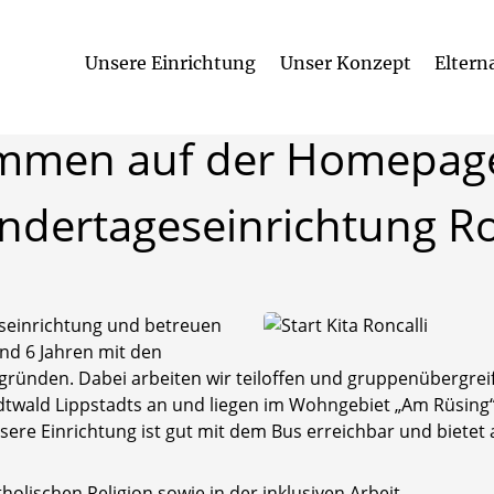
Unsere Einrichtung
Unser Konzept
Eltern
ommen
auf
der
Homepag
indertageseinrichtung
Ro
eseinrichtung und betreuen
und 6 Jahren mit den
rgründen. Dabei arbeiten wir teiloffen und gruppenübergre
dtwald Lippstadts an und liegen im Wohngebiet „Am Rüsing“.
re Einrichtung ist gut mit dem Bus erreichbar und bietet
olischen Religion sowie in der inklusiven Arbeit.